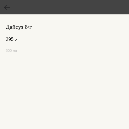
Дайсуз б/г
295
.-
500 мл