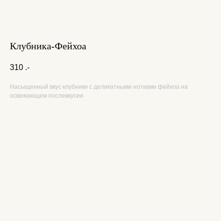
Клубника-Фейхоа
310
.-
Насыщенный вкус клубники с деликатными нотками фейхоа на
освежающем послевкусии