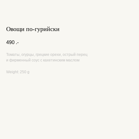
Овощи по-гурийски
490
.-
Томаты, огурцы, грецкие орехи, острый перец
и фирменный соус с кахетинским маслом
Weight: 250 g