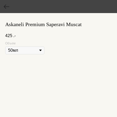
Askaneli Premium Saperavi Muscat
425
.-
Объем