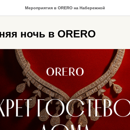
Мероприятия в ORERO на Набережной
няя ночь в ORERO