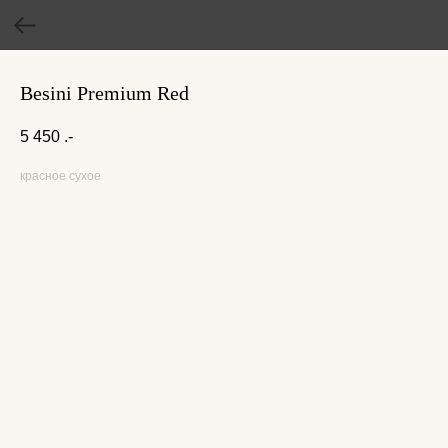
Besini Premium Red
5 450
.-
красное сухое